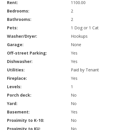
Rent
:
1100.00
Bedrooms
:
2
Bathrooms
:
2
Pets
:
1 Dog or 1 Cat
Washer/Dryer
:
Hookups
Garage
:
None
Off-street Parking
:
Yes
Dishwasher
:
Yes
Utilities
:
Paid by Tenant
Fireplace
:
Yes
Levels
:
1
Porch deck
:
No
Yard
:
No
Basement
:
Yes
Proximity to K-10
:
No
Proximity to KU
:
No